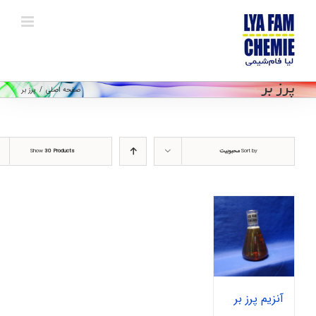
Ski
t
conten
پرز بر
صفحه اصلی
/
پرز بر
Sort by
محبوبیت
30 Products
Show
آنزیم پرز بر