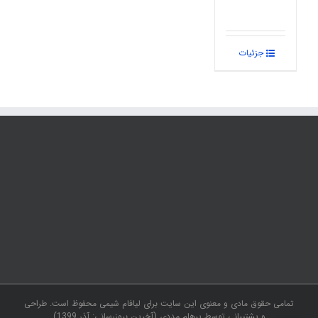
جزئیات
تمامی حقوق مادی و معنوی این سایت برای لیافام شیمی محفوظ است. طراحی
و پشتیبانی توسط پرهام مددی (آخرین بروزرسانی: آذر 1399)