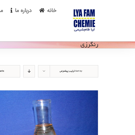
Ski
خانه
درباره ما
مح
t
conten
رنگرزی
Sort by
ترتیب پیشفرض
ucts